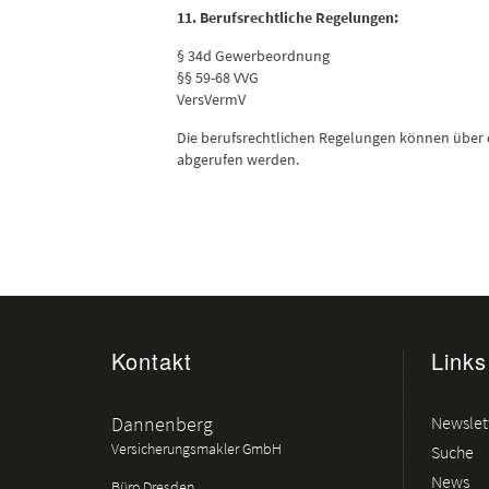
11. Berufsrechtliche Regelungen:
§ 34d Gewerbeordnung
§§ 59-68 VVG
VersVermV
Die berufsrechtlichen Regelungen können über
abgerufen werden.
Kontakt
Links
Dannenberg
Newslet
Versicherungsmakler GmbH
Suche
News
Büro Dresden