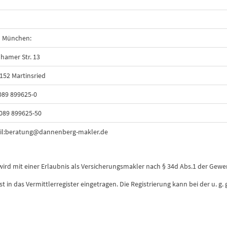
 München:
hamer Str. 13
152 Martinsried
 089 899625-0
 089 899625-50
il:beratung@dannenberg-makler.de
d mit einer Erlaubnis als Versicherungsmakler nach § 34d Abs.1 der Gewe
in das Vermittlerregister eingetragen. Die Registrierung kann bei der u. g