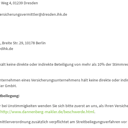
 Weg 4, 01239 Dresden
: versicherungsvermittler@dresden.ihk.de
reite Str. 29, 10178 Berlin
@dihk.de
t keine direkte oder indirekte Beteiligung von mehr als 10% der Stimmrec
ernehmen eines Versicherungsunternehmens hält keine direkte oder indir
ler GmbH.
tbeilegung:
r bei Unstimmigkeiten wenden Sie sich bitte zuerst an uns, als Ihren Ver
http://www.dannenberg-makler.de/beschwerde.html
r
.
mittlerverordnung zusätzlich verpflichtet am Streitbeilegungsverfahren vo