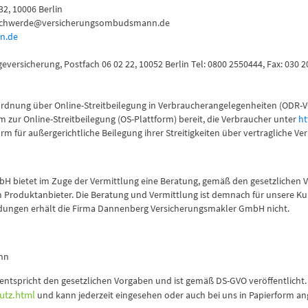
2, 10006 Berlin
: beschwerde@versicherungsombudsmann.de
n.de
eversicherung, Postfach 06 02 22, 10052 Berlin Tel: 0800 2550444, Fax: 0
rordnung über Online-Streitbeilegung in Verbraucherangelegenheiten (ODR-V
m zur Online-Streitbeilegung (OS-Plattform) bereit, die Verbraucher unter
ht
rm für außergerichtliche Beilegung ihrer Streitigkeiten über vertragliche Ve
bietet im Zuge der Vermittlung eine Beratung, gemäß den gesetzlichen Vor
 Produktanbieter. Die Beratung und Vermittlung ist demnach für unsere Kun
dungen erhält die Firma Dannenberg Versicherungsmakler GmbH nicht.
ann
 entspricht den gesetzlichen Vorgaben und ist gemäß DS-GVO veröffentlicht. 
utz.html
und kann jederzeit eingesehen oder auch bei uns in Papierform an